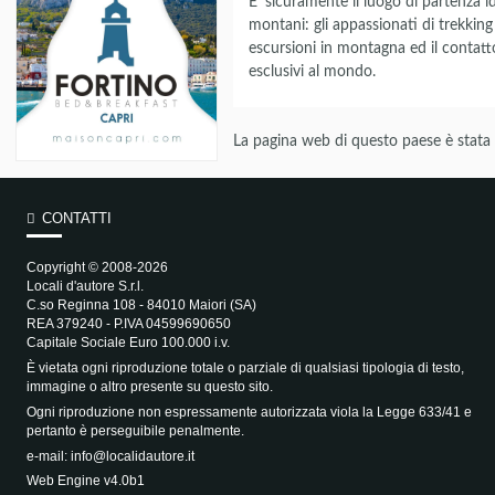
E' sicuramente il luogo di partenza i
montani: gli appassionati di trekking
escursioni in montagna ed il contat
esclusivi al mondo.
La pagina web di questo paese è stata 
CONTATTI
Copyright © 2008-2026
Locali d'autore S.r.l.
C.so Reginna 108 - 84010 Maiori (SA)
REA 379240 - P.IVA 04599690650
Capitale Sociale Euro 100.000 i.v.
È vietata ogni riproduzione totale o parziale di qualsiasi tipologia di testo,
immagine o altro presente su questo sito.
Ogni riproduzione non espressamente autorizzata viola la Legge 633/41 e
pertanto è perseguibile penalmente.
e-mail:
info@localidautore.it
Web Engine v4.0b1