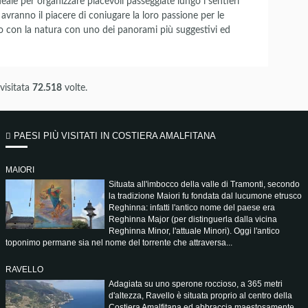
deale per organizzare piacevoli passeggiate lungo i sentieri
 avranno il piacere di coniugare la loro passione per le
to con la natura con uno dei panorami più suggestivi ed
visitata
72.518
volte.
PAESI PIÙ VISITATI IN COSTIERA AMALFITANA
MAIORI
Situata all'imbocco della valle di Tramonti, secondo
la tradizione Maiori fu fondata dal lucumone etrusco
Reghinna: infatti l'antico nome del paese era
Reghinna Major (per distinguerla dalla vicina
Reghinna Minor, l'attuale Minori). Oggi l'antico
toponimo permane sia nel nome del torrente che attraversa...
RAVELLO
Adagiata su uno sperone roccioso, a 365 metri
d'altezza, Ravello è situata proprio al centro della
Costiera Amalfitana ed abbraccia maestosamente