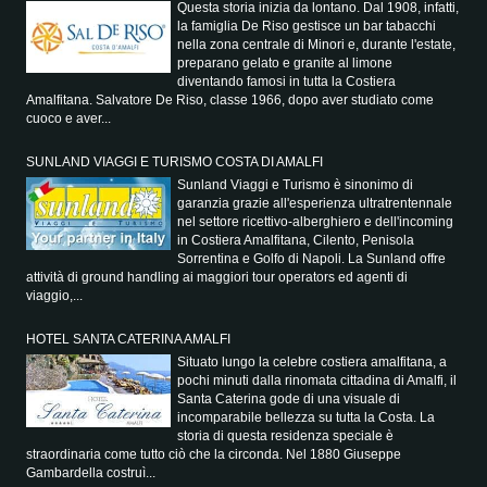
Questa storia inizia da lontano. Dal 1908, infatti,
la famiglia De Riso gestisce un bar tabacchi
nella zona centrale di Minori e, durante l'estate,
preparano gelato e granite al limone
diventando famosi in tutta la Costiera
Amalfitana. Salvatore De Riso, classe 1966, dopo aver studiato come
cuoco e aver...
SUNLAND VIAGGI E TURISMO COSTA DI AMALFI
Sunland Viaggi e Turismo è sinonimo di
garanzia grazie all'esperienza ultratrentennale
nel settore ricettivo-alberghiero e dell'incoming
in Costiera Amalfitana, Cilento, Penisola
Sorrentina e Golfo di Napoli. La Sunland offre
attività di ground handling ai maggiori tour operators ed agenti di
viaggio,...
HOTEL SANTA CATERINA AMALFI
Situato lungo la celebre costiera amalfitana, a
pochi minuti dalla rinomata cittadina di Amalfi, il
Santa Caterina gode di una visuale di
incomparabile bellezza su tutta la Costa. La
storia di questa residenza speciale è
straordinaria come tutto ciò che la circonda. Nel 1880 Giuseppe
Gambardella costruì...