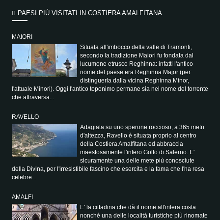
PAESI PIÙ VISITATI IN COSTIERA AMALFITANA
MAIORI
Situata all'imbocco della valle di Tramonti,
secondo la tradizione Maiori fu fondata dal
lucumone etrusco Reghinna: infatti l'antico
nome del paese era Reghinna Major (per
distinguerla dalla vicina Reghinna Minor,
l'attuale Minori). Oggi l'antico toponimo permane sia nel nome del torrente
che attraversa...
RAVELLO
Adagiata su uno sperone roccioso, a 365 metri
d'altezza, Ravello è situata proprio al centro
della Costiera Amalfitana ed abbraccia
maestosamente l'intero Golfo di Salerno. E'
sicuramente una delle mete più conosciute
della Divina, per l'irresistibile fascino che esercita e la fama che l'ha resa
celebre...
AMALFI
E' la cittadina che dà il nome all'intera costa
nonché una delle località turistiche più rinomate