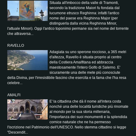
Situata all'imbocco della valle di Tramonti,
secondo la tradizione Maiori fu fondata dal
lucumone etrusco Reghinna: infatti l'antico
nome del paese era Reghinna Major (per
distinguerla dalla vicina Reghinna Minor,
l'attuale Minori). Oggi l'antico toponimo permane sia nel nome del torrente
che attraversa...
RAVELLO
Adagiata su uno sperone roccioso, a 365 metri
d'altezza, Ravello è situata proprio al centro
della Costiera Amalfitana ed abbraccia
maestosamente l'intero Golfo di Salerno. E'
sicuramente una delle mete più conosciute
della Divina, per l'irresistibile fascino che esercita e la fama che l'ha resa
celebre...
AMALFI
E' la cittadina che dà il nome all'intera costa
nonché una delle località turistiche più rinomate
al mondo per la sua storia millenaria,
l'importanza dei suoi monumenti e la splendida
cornice naturale che ne ha permesso
l'iscrizione nel Patrimonio dell'UNESCO. Nello stemma cittadino si legge
"Descendit...