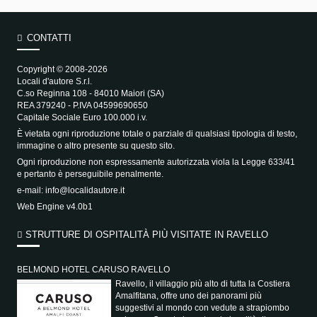
CONTATTI
Copyright © 2008-2026
Locali d'autore S.r.l.
C.so Reginna 108 - 84010 Maiori (SA)
REA 379240 - P.IVA 04599690650
Capitale Sociale Euro 100.000 i.v.
È vietata ogni riproduzione totale o parziale di qualsiasi tipologia di testo,
immagine o altro presente su questo sito.
Ogni riproduzione non espressamente autorizzata viola la Legge 633/41
e pertanto è perseguibile penalmente.
e-mail:
info@localidautore.it
Web Engine v4.0b1
STRUTTURE DI OSPITALITÀ PIÙ VISITATE IN RAVELLO
BELMOND HOTEL CARUSO RAVELLO
Ravello, il villaggio più alto di tutta la Costiera
Amalfitana, offre uno dei panorami più
suggestivi al mondo con vedute a strapiombo