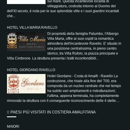
sul mare. Questa incantevole località di
villeggiatura, costruita intorno al Duomo del
dell'XI secolo, è nota per le sue splendide ville e i suoi giardini incantati
che...
HOTEL VILLA MARIA RAVELLO
Di proprietà della famiglia Palumbo, l'Albergo
Villa Maria, offre ai suoi ospiti la romantica
atmosfera dell'incantevole Ravello. E' situato in
una posizione centralissima, in pieno centro
storico, tra Villa Rufolo, la piazza principale e
Villa Cimbrone. La struttura presenta i tratti inconfondibili...
HOTEL GIORDANO RAVELLO
Hotel Giordano - Costa di Amalfi - Ravello La
costruzione, che risale alla fine del '700, era
composta da un nucleo centrale che nel tempo
ha subito vari ampliamenti e ristrutturazioni;
l'ultima, appena terminata, ha completamente
rinnovato la struttura con il conseguente riconoscimento delle 4 stelle....
PAESI PIÙ VISITATI IN COSTIERA AMALFITANA
MAIORI