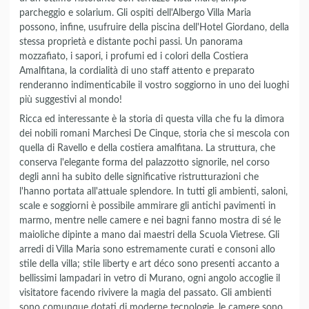
parcheggio e solarium. Gli ospiti dell'Albergo Villa Maria
possono, infine, usufruire della piscina dell'Hotel Giordano, della
stessa proprietà e distante pochi passi. Un panorama
mozzafiato, i sapori, i profumi ed i colori della Costiera
Amalfitana, la cordialità di uno staff attento e preparato
renderanno indimenticabile il vostro soggiorno in uno dei luoghi
più suggestivi al mondo!
Ricca ed interessante è la storia di questa villa che fu la dimora
dei nobili romani Marchesi De Cinque, storia che si mescola con
quella di Ravello e della costiera amalfitana. La struttura, che
conserva l'elegante forma del palazzotto signorile, nel corso
degli anni ha subito delle significative ristrutturazioni che
l'hanno portata all'attuale splendore. In tutti gli ambienti, saloni,
scale e soggiorni è possibile ammirare gli antichi pavimenti in
marmo, mentre nelle camere e nei bagni fanno mostra di sé le
maioliche dipinte a mano dai maestri della Scuola Vietrese. Gli
arredi di Villa Maria sono estremamente curati e consoni allo
stile della villa; stile liberty e art déco sono presenti accanto a
bellissimi lampadari in vetro di Murano, ogni angolo accoglie il
visitatore facendo rivivere la magia del passato. Gli ambienti
sono comunque dotati di moderne tecnologie, le camere sono