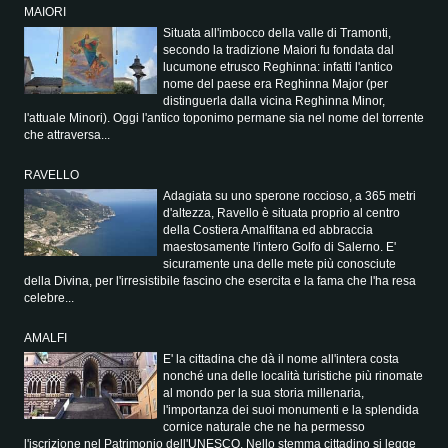
MAIORI
Situata all'imbocco della valle di Tramonti,
secondo la tradizione Maiori fu fondata dal
lucumone etrusco Reghinna: infatti l'antico
nome del paese era Reghinna Major (per
distinguerla dalla vicina Reghinna Minor,
l'attuale Minori). Oggi l'antico toponimo permane sia nel nome del torrente
che attraversa...
RAVELLO
Adagiata su uno sperone roccioso, a 365 metri
d'altezza, Ravello è situata proprio al centro
della Costiera Amalfitana ed abbraccia
maestosamente l'intero Golfo di Salerno. E'
sicuramente una delle mete più conosciute
della Divina, per l'irresistibile fascino che esercita e la fama che l'ha resa
celebre...
AMALFI
E' la cittadina che dà il nome all'intera costa
nonché una delle località turistiche più rinomate
al mondo per la sua storia millenaria,
l'importanza dei suoi monumenti e la splendida
cornice naturale che ne ha permesso
l'iscrizione nel Patrimonio dell'UNESCO. Nello stemma cittadino si legge