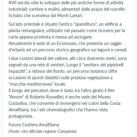
XVII secolo vide lo sviluppo delle più antiche forme di attività
industriali: cartiere e mulini, alimentati dalle acque del ruscello
Schiato che scendeva dai Monti Lattari.
Sul lato orientale è situato l'antico "spandituro", un edificio a
pianta rettangolare, utilizzato nel passato come ricovero per la
carta appena prodotta e messa ad asciugare.
Attualmente è sede di un Ecomuseo, che presenta un saggio
d'erbario ed un percorso storico-geografico sui legumi e cereali.
I due costoni laterali del vallone, alti circa duecento metri, sono
segnati da una rete di sentieri. Lungo il "sentiero dei pipistrelli
impazziti", a ridosso del fiordo, un percorso botanico offre
occasioni di spunti didattici sulla preziosa vegetazione a
"macchia mediterranea" locale.
Il borgo dei pescatori, dove è stato tra l'altro girato il film
"Amore" di Roberto Rossellini, è anche sede del Museo
Costadiva, che consente di immergersi nei colori della Costa
Amalfitana, tra i set cinematografici che l'hanno vista
protagonista.
Furore Costiera Amalfitana
(Fonte: sito ufficiale regione Campania)