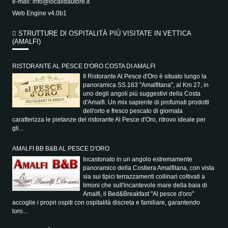
e-mail:
info@localidautore.it
Web Engine v4.0b1
STRUTTURE DI OSPITALITÀ PIÙ VISITATE IN VETTICA
(AMALFI)
RISTORANTE AL PESCE D'ORO COSTA DI AMALFI
Il Ristorante Al Pesce d'Oro è situato lungo la
panoramica SS.163 "Amalfitana", al Km 27, in
uno degli angoli più suggestivi della Costa
d'Amalfi. Un mix sapiente di profumati prodotti
dell'orto e fresco pescato di giornata
caratterizza le pietanze del ristorante Al Pesce d'Oro, ritrovo ideale per
gli...
AMALFI BB B&B AL PESCE D'ORO
Incastonato in un angolo estremamente
panoramico della Costiera Amalfitana, con vista
sia sui tipici terrazzamenti collinari coltivati a
limoni che sull'incantevole mare della baia di
Amalfi, il Bed&Breakfast "Al pesce d'oro"
accoglie i propri ospiti con ospitalità discreta e familiare, garantendo
loro...