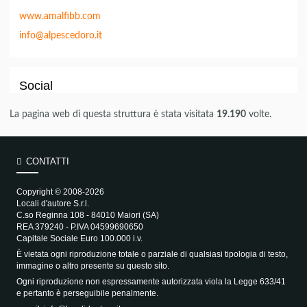
www.amalfibb.com
info@alpescedoro.it
Social
La pagina web di questa struttura è stata visitata
19.190
volte.
CONTATTI
Copyright © 2008-2026
Locali d'autore S.r.l.
C.so Reginna 108 - 84010 Maiori (SA)
REA 379240 - P.IVA 04599690650
Capitale Sociale Euro 100.000 i.v.
È vietata ogni riproduzione totale o parziale di qualsiasi tipologia di testo,
immagine o altro presente su questo sito.
Ogni riproduzione non espressamente autorizzata viola la Legge 633/41
e pertanto è perseguibile penalmente.