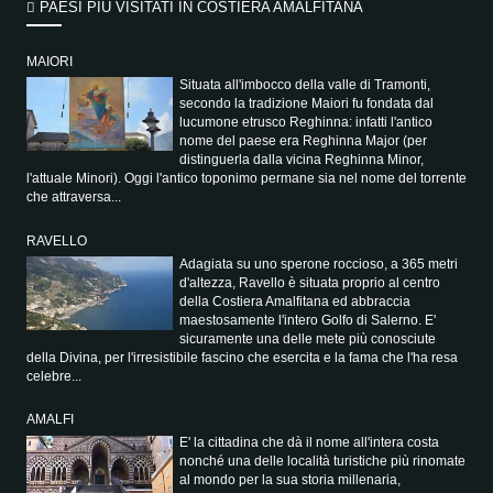
PAESI PIÙ VISITATI IN COSTIERA AMALFITANA
MAIORI
Situata all'imbocco della valle di Tramonti,
secondo la tradizione Maiori fu fondata dal
lucumone etrusco Reghinna: infatti l'antico
nome del paese era Reghinna Major (per
distinguerla dalla vicina Reghinna Minor,
l'attuale Minori). Oggi l'antico toponimo permane sia nel nome del torrente
che attraversa...
RAVELLO
Adagiata su uno sperone roccioso, a 365 metri
d'altezza, Ravello è situata proprio al centro
della Costiera Amalfitana ed abbraccia
maestosamente l'intero Golfo di Salerno. E'
sicuramente una delle mete più conosciute
della Divina, per l'irresistibile fascino che esercita e la fama che l'ha resa
celebre...
AMALFI
E' la cittadina che dà il nome all'intera costa
nonché una delle località turistiche più rinomate
al mondo per la sua storia millenaria,