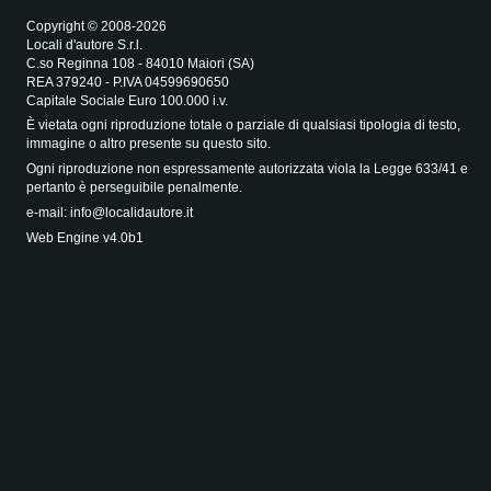
Copyright © 2008-2026
Locali d'autore S.r.l.
C.so Reginna 108 - 84010 Maiori (SA)
REA 379240 - P.IVA 04599690650
Capitale Sociale Euro 100.000 i.v.
È vietata ogni riproduzione totale o parziale di qualsiasi tipologia di testo,
immagine o altro presente su questo sito.
Ogni riproduzione non espressamente autorizzata viola la Legge 633/41 e
pertanto è perseguibile penalmente.
e-mail:
info@localidautore.it
Web Engine v4.0b1