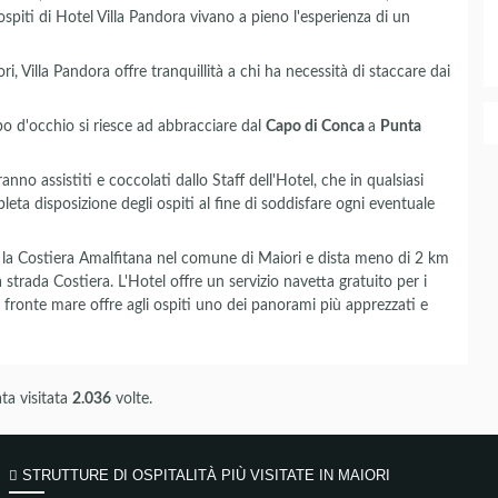
ospiti di Hotel Villa Pandora vivano a pieno l'esperienza di un
i, Villa Pandora offre tranquillità a chi ha necessità di staccare dai
lpo d'occhio si riesce ad abbracciare dal
Capo di Conca
a
Punta
ranno assistiti e coccolati dallo Staff dell'Hotel, che in qualsiasi
eta disposizione degli ospiti al fine di soddisfare ogni eventuale
o la Costiera Amalfitana nel comune di Maiori e dista meno di 2 km
a strada Costiera. L'Hotel offre un servizio navetta gratuito per i
e fronte mare offre agli ospiti uno dei panorami più apprezzati e
ta visitata
2.036
volte.
STRUTTURE DI OSPITALITÀ PIÙ VISITATE IN MAIORI