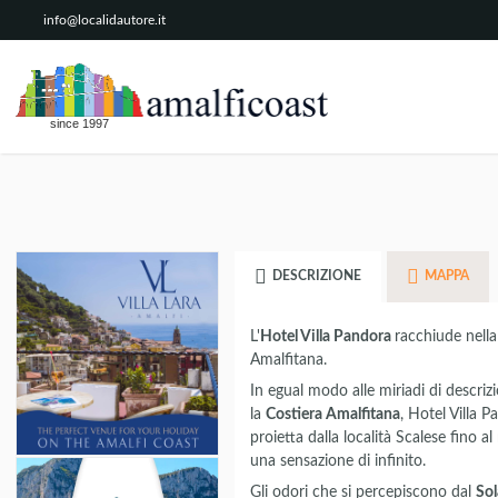
info@localidautore.it
since 1997
DESCRIZIONE
MAPPA
L'
Hotel Villa Pandora
racchiude nella
Amalfitana.
In egual modo alle miriadi di descrizi
la
Costiera Amalfitana
, Hotel Villa P
proietta dalla località Scalese fino a
una sensazione di infinito.
Gli odori che si percepiscono dal
So