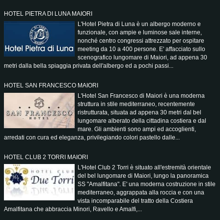
HOTEL PIETRA DI LUNA MAIORI
L'Hotel Pietra di Luna è un albergo moderno e
funzionale, con ampie e luminose sale interne,
nonché centro congressi attrezzato per ospitare
meeting da 10 a 400 persone. E' affacciato sullo
scenografico lungomare di Maiori, ad appena 30
metri dalla bella spiaggia privata dell'albergo ed a pochi passi...
HOTEL SAN FRANCESCO MAIORI
L'Hotel San Francesco di Maiori è una moderna
struttura in stile mediterraneo, recentemente
ristrutturata, situata ad appena 30 metri dal bel
lungomare alberato della cittadina costiera e dal
mare. Gli ambienti sono ampi ed accoglienti,
arredati con cura ed eleganza, privilegiando colori pastello dalle...
HOTEL CLUB 2 TORRI MAIORI
L'Hotel Club 2 Torri è situato all'estremità orientale
del bel lungomare di Maiori, lungo la panoramica
SS "Amalfitana". E' una moderna costruzione in stile
mediterraneo, aggrappata alla roccia e con una
vista incomparabile del tratto della Costiera
Amalfitana che abbraccia Minori, Ravello e Amalfi,...