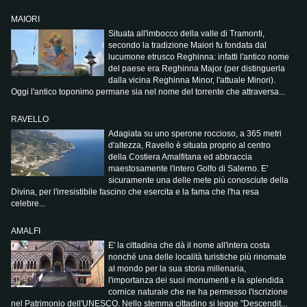
MAIORI
Situata all'imbocco della valle di Tramonti,
secondo la tradizione Maiori fu fondata dal
lucumone etrusco Reghinna: infatti l'antico nome
del paese era Reghinna Major (per distinguerla
dalla vicina Reghinna Minor, l'attuale Minori).
Oggi l'antico toponimo permane sia nel nome del torrente che attraversa...
RAVELLO
Adagiata su uno sperone roccioso, a 365 metri
d'altezza, Ravello è situata proprio al centro
della Costiera Amalfitana ed abbraccia
maestosamente l'intero Golfo di Salerno. E'
sicuramente una delle mete più conosciute della
Divina, per l'irresistibile fascino che esercita e la fama che l'ha resa
celebre...
AMALFI
E' la cittadina che dà il nome all'intera costa
nonché una delle località turistiche più rinomate
al mondo per la sua storia millenaria,
l'importanza dei suoi monumenti e la splendida
cornice naturale che ne ha permesso l'iscrizione
nel Patrimonio dell'UNESCO. Nello stemma cittadino si legge "Descendit...