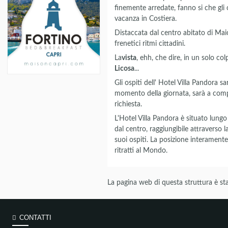
finemente arredate, fanno si che gli 
vacanza in Costiera.
Distaccata dal centro abitato di Maior
frenetici ritmi cittadini.
La
vista
, ehh, che dire, in un solo co
Licosa
...
Gli ospiti dell' Hotel Villa Pandora sa
momento della giornata, sarà a compl
richiesta.
L'Hotel Villa Pandora è situato lung
dal centro, raggiungibile attraverso l
suoi ospiti. La posizione interament
ritratti al Mondo.
La pagina web di questa struttura è sta
CONTATTI