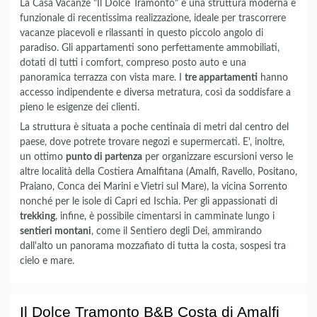
La Casa Vacanze "Il Dolce Tramonto" è una struttura moderna e
funzionale di recentissima realizzazione, ideale per trascorrere
vacanze piacevoli e rilassanti in questo piccolo angolo di
paradiso. Gli appartamenti sono perfettamente ammobiliati,
dotati di tutti i comfort, compreso posto auto e una
panoramica terrazza con vista mare. I
tre appartamenti
hanno
accesso indipendente e diversa metratura, così da soddisfare a
pieno le esigenze dei clienti.
La struttura è situata a poche centinaia di metri dal centro del
paese, dove potrete trovare negozi e supermercati. E', inoltre,
un ottimo
punto di partenza
per organizzare escursioni verso le
altre località della Costiera Amalfitana (Amalfi, Ravello, Positano,
Praiano, Conca dei Marini e Vietri sul Mare), la vicina Sorrento
nonché per le isole di Capri ed Ischia. Per gli appassionati di
trekking
, infine, è possibile cimentarsi in camminate lungo i
sentieri montani
, come il Sentiero degli Dei, ammirando
dall'alto un panorama mozzafiato di tutta la costa, sospesi tra
cielo e mare.
Il Dolce Tramonto B&B Costa di Amalfi