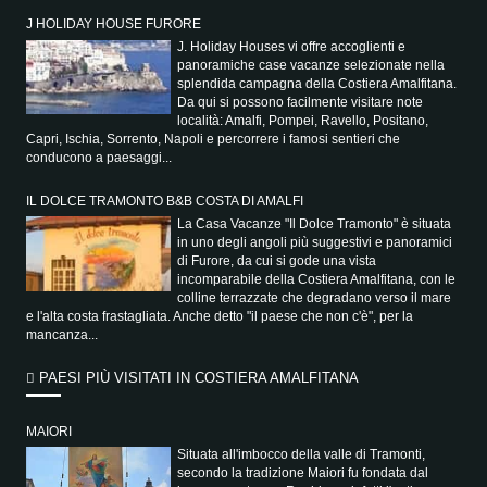
J HOLIDAY HOUSE FURORE
J. Holiday Houses vi offre accoglienti e
panoramiche case vacanze selezionate nella
splendida campagna della Costiera Amalfitana.
Da qui si possono facilmente visitare note
località: Amalfi, Pompei, Ravello, Positano,
Capri, Ischia, Sorrento, Napoli e percorrere i famosi sentieri che
conducono a paesaggi...
IL DOLCE TRAMONTO B&B COSTA DI AMALFI
La Casa Vacanze "Il Dolce Tramonto" è situata
in uno degli angoli più suggestivi e panoramici
di Furore, da cui si gode una vista
incomparabile della Costiera Amalfitana, con le
colline terrazzate che degradano verso il mare
e l'alta costa frastagliata. Anche detto "il paese che non c'è", per la
mancanza...
PAESI PIÙ VISITATI IN COSTIERA AMALFITANA
MAIORI
Situata all'imbocco della valle di Tramonti,
secondo la tradizione Maiori fu fondata dal