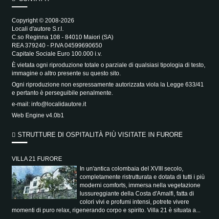
Copyright © 2008-2026
Locali d'autore S.r.l.
C.so Reginna 108 - 84010 Maiori (SA)
REA 379240 - P.IVA 04599690650
Capitale Sociale Euro 100.000 i.v.
È vietata ogni riproduzione totale o parziale di qualsiasi tipologia di testo,
immagine o altro presente su questo sito.
Ogni riproduzione non espressamente autorizzata viola la Legge 633/41
e pertanto è perseguibile penalmente.
e-mail:
info@localidautore.it
Web Engine v4.0b1
STRUTTURE DI OSPITALITÀ PIÙ VISITATE IN FURORE
VILLA 21 FURORE
In un'antica colombaia del XVIII secolo,
completamente ristrutturata e dotata di tutti i più
moderni comforts, immersa nella vegetazione
lussureggiante della Costa d'Amalfi, fatta di
colori vivi e profumi intensi, potrete vivere
momenti di puro relax, rigenerando corpo e spirito. Villa 21 è situata a...