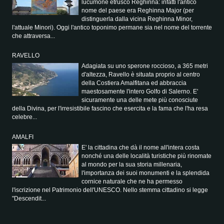
lucumone etrusco Reghinna: infatti l'antico
nome del paese era Reghinna Major (per
distinguerla dalla vicina Reghinna Minor,
l'attuale Minori). Oggi l'antico toponimo permane sia nel nome del torrente
che attraversa...
RAVELLO
Adagiata su uno sperone roccioso, a 365 metri
d'altezza, Ravello è situata proprio al centro
della Costiera Amalfitana ed abbraccia
maestosamente l'intero Golfo di Salerno. E'
sicuramente una delle mete più conosciute
della Divina, per l'irresistibile fascino che esercita e la fama che l'ha resa
celebre...
AMALFI
E' la cittadina che dà il nome all'intera costa
nonché una delle località turistiche più rinomate
al mondo per la sua storia millenaria,
l'importanza dei suoi monumenti e la splendida
cornice naturale che ne ha permesso
l'iscrizione nel Patrimonio dell'UNESCO. Nello stemma cittadino si legge
"Descendit...