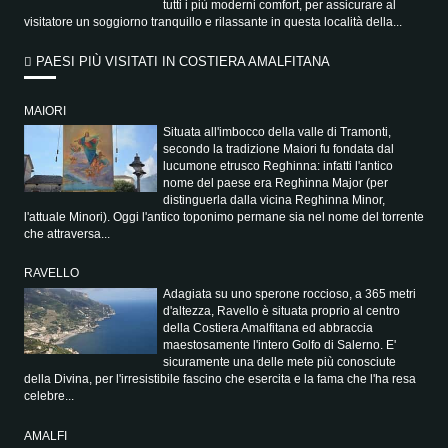
tutti i più moderni comfort, per assicurare al
visitatore un soggiorno tranquillo e rilassante in questa località della...
PAESI PIÙ VISITATI IN COSTIERA AMALFITANA
MAIORI
Situata all'imbocco della valle di Tramonti,
secondo la tradizione Maiori fu fondata dal
lucumone etrusco Reghinna: infatti l'antico
nome del paese era Reghinna Major (per
distinguerla dalla vicina Reghinna Minor,
l'attuale Minori). Oggi l'antico toponimo permane sia nel nome del torrente
che attraversa...
RAVELLO
Adagiata su uno sperone roccioso, a 365 metri
d'altezza, Ravello è situata proprio al centro
della Costiera Amalfitana ed abbraccia
maestosamente l'intero Golfo di Salerno. E'
sicuramente una delle mete più conosciute
della Divina, per l'irresistibile fascino che esercita e la fama che l'ha resa
celebre...
AMALFI