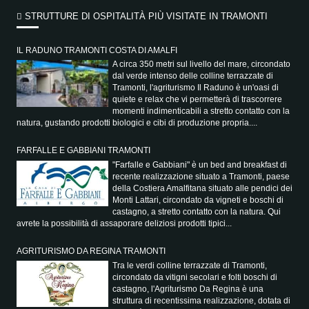
STRUTTURE DI OSPITALITÀ PIÙ VISITATE IN TRAMONTI
IL RADUNO TRAMONTI COSTA DI AMALFI
A circa 350 metri sul livello del mare, circondato
dal verde intenso delle colline terrazzate di
Tramonti, l'agriturismo Il Raduno è un'oasi di
quiete e relax che vi permetterà di trascorrere
momenti indimenticabili a stretto contatto con la
natura, gustando prodotti biologici e cibi di produzione propria....
FARFALLE E GABBIANI TRAMONTI
"Farfalle e Gabbiani" è un bed and breakfast di
recente realizzazione situato a Tramonti, paese
della Costiera Amalfitana situato alle pendici dei
Monti Lattari, circondato da vigneti e boschi di
castagno, a stretto contatto con la natura. Qui
avrete la possibilità di assaporare deliziosi prodotti tipici...
AGRITURISMO DA REGINA TRAMONTI
Tra le verdi colline terrazzate di Tramonti,
circondato da vitigni secolari e folti boschi di
castagno, l'Agriturismo Da Regina è una
struttura di recentissima realizzazione, dotata di