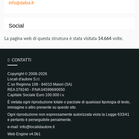
info@dalisa.it
Social
La pagina web di questa struttura è stata visitata
14.664
volte.
CONTATTI
Copyright © 2008-2026
Locali d'autore S.r.l.
C.so Reginna 108 - 84010 Maiori (SA)
REA 379240 - P.IVA 04599690650
Capitale Sociale Euro 100.000 i.v.
È vietata ogni riproduzione totale o parziale di qualsiasi tipologia di testo,
immagine o altro presente su questo sito.
Ogni riproduzione non espressamente autorizzata viola la Legge 633/41
e pertanto è perseguibile penalmente.
e-mail:
info@localidautore.it
Web Engine v4.0b1