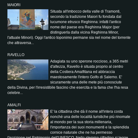
MAIORI
Situata all'imbocco della valle di Tramonti,
secondo la tradizione Maiori fu fondata dal
lucumone etrusco Reghinna: infatti l'antico
nome del paese era Reghinna Major (per
distinguerla dalla vicina Reghinna Minor,
l'attuale Minori). Oggi l'antico toponimo permane sia nel nome del torrente
che attraversa...
RAVELLO
Adagiata su uno sperone roccioso, a 365 metri
d'altezza, Ravello è situata proprio al centro
della Costiera Amalfitana ed abbraccia
maestosamente l'intero Golfo di Salerno. E'
sicuramente una delle mete più conosciute
della Divina, per l'irresistibile fascino che esercita e la fama che l'ha resa
celebre...
AMALFI
E' la cittadina che dà il nome all'intera costa
nonché una delle località turistiche più rinomate
al mondo per la sua storia millenaria,
l'importanza dei suoi monumenti e la splendida
cornice naturale che ne ha permesso
l'iscrizione nel Patrimonio dell'UNESCO. Nello stemma cittadino si legge