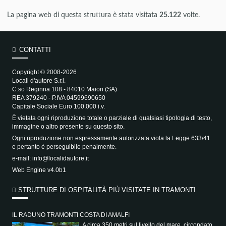
La pagina web di questa struttura è stata visitata
25.122
volte.
CONTATTI
Copyright © 2008-2026
Locali d'autore S.r.l.
C.so Reginna 108 - 84010 Maiori (SA)
REA 379240 - P.IVA 04599690650
Capitale Sociale Euro 100.000 i.v.
È vietata ogni riproduzione totale o parziale di qualsiasi tipologia di testo,
immagine o altro presente su questo sito.
Ogni riproduzione non espressamente autorizzata viola la Legge 633/41
e pertanto è perseguibile penalmente.
e-mail:
info@localidautore.it
Web Engine v4.0b1
STRUTTURE DI OSPITALITÀ PIÙ VISITATE IN TRAMONTI
IL RADUNO TRAMONTI COSTA DI AMALFI
A circa 350 metri sul livello del mare, circondato