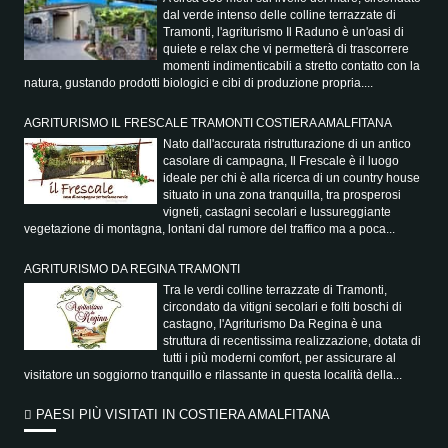
dal verde intenso delle colline terrazzate di
Tramonti, l'agriturismo Il Raduno è un'oasi di
quiete e relax che vi permetterà di trascorrere
momenti indimenticabili a stretto contatto con la
natura, gustando prodotti biologici e cibi di produzione propria....
AGRITURISMO IL FRESCALE TRAMONTI COSTIERA AMALFITANA
Nato dall'accurata ristrutturazione di un antico
casolare di campagna, Il Frescale è il luogo
ideale per chi è alla ricerca di un country house
situato in una zona tranquilla, tra prosperosi
vigneti, castagni secolari e lussureggiante
vegetazione di montagna, lontani dal rumore del traffico ma a poca...
AGRITURISMO DA REGINA TRAMONTI
Tra le verdi colline terrazzate di Tramonti,
circondato da vitigni secolari e folti boschi di
castagno, l'Agriturismo Da Regina è una
struttura di recentissima realizzazione, dotata di
tutti i più moderni comfort, per assicurare al
visitatore un soggiorno tranquillo e rilassante in questa località della...
PAESI PIÙ VISITATI IN COSTIERA AMALFITANA