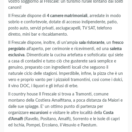
vostro soggiorno al Frescale: un turismo rurale lontano dai soliti
canoni!
Il Frescale dispone di
4 camere matrimoniali
, arredate in modo
sobrio e confortevole, dotate di accesso indipendente, patio,
posto auto, servizi privati, asciugacapelli, TV SAT, telefono
diretto, mini bar e riscaldamento.
Il Frescale dispone, inoltre, di un'ampia
sala ristorante
, un
fresco
pergolato
all'aperto, per cerimonie e ricevimenti, ed una
saletta
esclusiva
. Dimenticate la cucina artefatta e sofisticata: qui siete
a casa di contadini e tutto ciò che gusterete sarà semplice e
genuino, preparato con ingredienti locali che seguono il
naturale ciclo delle stagioni. Imperdibile, infine, la pizza che è un
vero e proprio vanto per i pizzaioli tramontini, così come i dolci,
il vino DOC, i liquori e gli infusi di erbe.
Il country house Il Frescale si trova a Tramonti, comune
montano della Costiera Amalfitana, a poca distanza da Maiori e
dalle sue spiagge. E' un ottimo punto di partenza per
organizzare
escursioni
e visitare le altre località della
Costa
d'Amalfi
(Ravello, Positano, Amalfi), Sorrento e le isole di capri
ed Ischia, Pompei, Ercolano, il Vesuvio e Paestum.