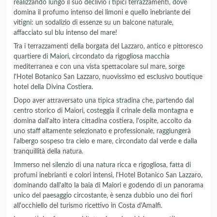
realizzando lungo il suo declivio i tipici terrazzamenti, dove
domina il profumo intenso dei limoni e quello inebriante dei
vitigni: un sodalizio di essenze su un balcone naturale,
affacciato sul blu intenso del mare!
Tra i terrazzamenti della borgata del Lazzaro, antico e pittoresco
quartiere di Maiori, circondato da rigogliosa macchia
mediterranea e con una vista spettacolare sul mare, sorge
l'Hotel Botanico San Lazzaro, nuovissimo ed esclusivo boutique
hotel della Divina Costiera.
Dopo aver attraversato una tipica stradina che, partendo dal
centro storico di Maiori, costeggia il crinale della montagna e
domina dall'alto intera cittadina costiera, l'ospite, accolto da
uno staff altamente selezionato e professionale, raggiungerà
l'albergo sospeso tra cielo e mare, circondato dal verde e dalla
tranquillità della natura.
Immerso nel silenzio di una natura ricca e rigogliosa, fatta di
profumi inebrianti e colori intensi, l'Hotel Botanico San Lazzaro,
dominando dall'alto la baia di Maiori e godendo di un panorama
unico del paesaggio circostante, è senza dubbio uno dei fiori
all'occhiello del turismo ricettivo in Costa d'Amalfi.