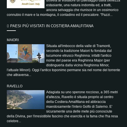
disvela al visitatore un paesaggio dalla bellezza
estasiante, una natura indomita ed, a tratti,
ancora selvaggia che riunisce in un ossimorico
connubio il mare e la montagna, il contadino ed il pescatore. "Pazzi...
PAESI PIÙ VISITATI IN COSTIERA AMALFITANA
MAIORI
Situata all'imbocco della valle di Tramonti,
secondo la tradizione Maiori fu fondata dal
lucumone etrusco Reghinna: infatti l'antico
nome del paese era Reghinna Major (per
distinguerla dalla vicina Reghinna Minor,
l'attuale Minori). Oggi l'antico toponimo permane sia nel nome del torrente
che attraversa...
RAVELLO
Adagiata su uno sperone roccioso, a 365 metri
d'altezza, Ravello è situata proprio al centro
della Costiera Amalfitana ed abbraccia
maestosamente l'intero Golfo di Salerno. E'
sicuramente una delle mete più conosciute
della Divina, per l'irresistibile fascino che esercita e la fama che l'ha resa
celebre...