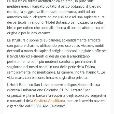
La sua tipica forma architettonica ad archi, in puro stile
mediterraneo, il loggiato voltato, il parco botanico, il giardino
esotico, la suggestiva illuminazione notturna, uniti ad un
armonico mix di eleganza ed esclusività e ad una sapiente cura
dei particolari, rendono l'Hotel Botanico San Lazzaro la scelta
ideale per coloro che sono alla ricerca di una location unica ed
originale per le loro vacanze.
La struttura dispone di 18 camere, splendidamente arredate
con gusto e charme, utilizzando prezioso cotto vietrese, mobili
decorati a mano da sapienti artigiani toscani, pregiate stoffe per
il tendaggio ed elementi di design che si armonizzano
perfettamente con i più moderni comforts, per rendere il
soggiorno dei nostri ospiti, in una delle perle della Divina,
semplicemente indimenticabile. Le camere, inoltre, hanno tutte
vista mare, con balcone, terrazzo o giardino privato.
L'Hotel Botanico San Lazzaro mette a disposizione della sua
clientela l'imbarcazione Colombo 31 "61 Lazzarò" per
organizzare gite in barca alla scoperta degli scorci più suggestivi
e romantici della
Costiera Amalfitana
, mentre il servizio navetta
è garantito dall'"HBSL Ape Calessino".