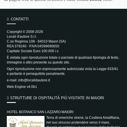
CONTATTI
Copyright © 2008-2026
Locali d'autore S.r.l.
C.so Reginna 108 - 84010 Maiori (SA)
REA 379240 - P.IVA 04599690650
Capitale Sociale Euro 100.000 i.v.
È vietata ogni riproduzione totale o parziale di qualsiasi tipologia di testo,
immagine o altro presente su questo sito.
Ogni riproduzione non espressamente autorizzata viola la Legge 633/41
e pertanto è perseguibile penalmente.
e-mail:
info@localidautore.it
Web Engine v4.0b1
STRUTTURE DI OSPITALITÀ PIÙ VISITATE IN MAIORI
HOTEL BOTANICO SAN LAZZARO MAIORI
Terra di omeriche sirene, la Costiera Amalfitana,
nel suo sinuoso protendere verso il mare,