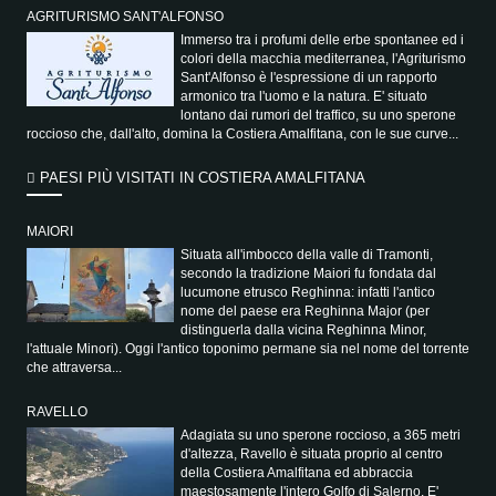
AGRITURISMO SANT'ALFONSO
Immerso tra i profumi delle erbe spontanee ed i
colori della macchia mediterranea, l'Agriturismo
Sant'Alfonso è l'espressione di un rapporto
armonico tra l'uomo e la natura. E' situato
lontano dai rumori del traffico, su uno sperone
roccioso che, dall'alto, domina la Costiera Amalfitana, con le sue curve...
PAESI PIÙ VISITATI IN COSTIERA AMALFITANA
MAIORI
Situata all'imbocco della valle di Tramonti,
secondo la tradizione Maiori fu fondata dal
lucumone etrusco Reghinna: infatti l'antico
nome del paese era Reghinna Major (per
distinguerla dalla vicina Reghinna Minor,
l'attuale Minori). Oggi l'antico toponimo permane sia nel nome del torrente
che attraversa...
RAVELLO
Adagiata su uno sperone roccioso, a 365 metri
d'altezza, Ravello è situata proprio al centro
della Costiera Amalfitana ed abbraccia
maestosamente l'intero Golfo di Salerno. E'