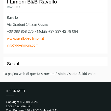
I Limoni B&B Ravello
RAVELLO
Ravello
Via Gradoni 14, San Cosma
+39 089 858 275 - Mobile +39 339 42 78 084
www.ravellobebilimoni.it
info@bb-ilimoni.com
Social
La pagina web di questa struttura è stata visitata
2.166
volte.
CONTATTI
Copyright © 2008-2026
Locali d'autore S.r.l.
C.so Reginna 108 - 84010 Maiori (SA)