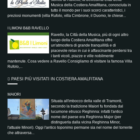
Musica della Costiera Amalfitana, conosciuta in
tutto il mondo per i suoi scorci caratteristici, i
preziosi monumenti (villa Rufolo, villa Cimbrone, il Duomo, le chiese...
I LIMONI B&B RAVELLO
Ravello, la Città della Musica, più di ogni altro
luogo della Costiera Amalfitana offre
un'atmosfera di grande tranquillità e di
piacevole relax in cui è affascinante perdersi tra
i tanti vicoli, piazze e ville nobilmente
mantenute. Cosa vedere a Ravello Consigliamo di visitare la famosa Villa
Rufolo,...
PAESI PIÙ VISITATI IN COSTIERA AMALFITANA
MAIORI
Situata all'imbocco della valle di Tramonti,
secondo la tradizione Maiori fu fondata dal
lucumone etrusco Reghinna: infatti l'antico
nome del paese era Reghinna Major (per
distinguerla dalla vicina Reghinna Minor,
l'attuale Minori). Oggi l'antico toponimo permane sia nel nome del torrente
che attraversa...