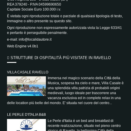
REA 379240 - P.IVA 04599690650
Capitale Sociale Euro 100.000 i.v.
È vietata ogni riproduzione totale o parziale di qualsiasi tipologia di testo,
immagine o altro presente su questo sito.
Ogni riproduzione non espressamente autorizzata viola la Legge 633/41
e pertanto è perseguibile penalmente.
e-mail:
info@localidautore.it
Web Engine v4.0b1
STRUTTURE DI OSPITALITÀ PIÙ VISITATE IN RAVELLO
VILLA CASALE RAVELLO
Immersa nel magico scenario della Città della
Musica, sospesa tra cielo e mare, Villa Casale è
una splendida villa patrizia di probabili origini
medievali, luogo ideale per trascorrere una
vacanza esclusiva ed in completo relax in una
delle location più belle del mondo. E' situata nel cuore del centro...
LE PERLE D'ITALIA B&B
Le Perle d'Italia è un bed and breakfast di
recente realizzazione, situato nel pieno centro
storico di Ravello, la bellissima Città della