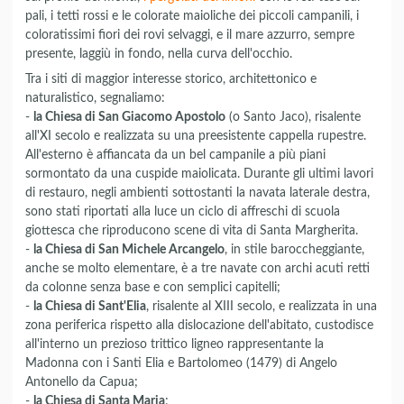
pali, i tetti rossi e le colorate maioliche dei piccoli campanili, i
coloratissimi fiori dei rovi selvaggi, e il mare azzurro, sempre
presente, laggiù in fondo, nella curva dell'occhio.
Tra i siti di maggior interesse storico, architettonico e
naturalistico, segnaliamo:
-
la Chiesa di San Giacomo Apostolo
(o Santo Jaco), risalente
all'XI secolo e realizzata su una preesistente cappella rupestre.
All'esterno è affiancata da un bel campanile a più piani
sormontato da una cuspide maiolicata. Durante gli ultimi lavori
di restauro, negli ambienti sottostanti la navata laterale destra,
sono stati riportati alla luce un ciclo di affreschi di scuola
giottesca che riproducono scene di vita di Santa Margherita.
-
la Chiesa di San Michele Arcangelo
, in stile baroccheggiante,
anche se molto elementare, è a tre navate con archi acuti retti
da colonne senza base e con semplici capitelli;
-
la Chiesa di Sant'Elia
, risalente al XIII secolo, e realizzata in una
zona periferica rispetto alla dislocazione dell'abitato, custodisce
all'interno un prezioso trittico ligneo rappresentante la
Madonna con i Santi Elia e Bartolomeo (1479) di Angelo
Antonello da Capua;
-
la Chiesa di Santa Maria
;