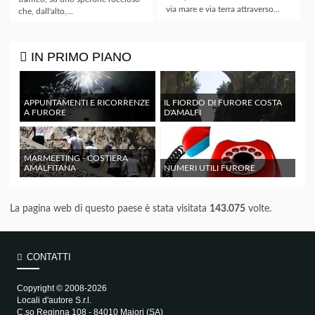
via mare e via terra attraverso...
che, dall'alto,...
IN PRIMO PIANO
APPUNTAMENTI E RICORRENZE
IL FIORDO DI FURORE COSTA
A FURORE
D'AMALFI
MARMEETING - COSTIERA
AMALFITANA
NUMERI UTILI FURORE
La pagina web di questo paese è stata visitata
143.075
volte.
CONTATTI
Copyright © 2008-2026
Locali d'autore S.r.l.
C.so Reginna 108 - 84010 Maiori (SA)