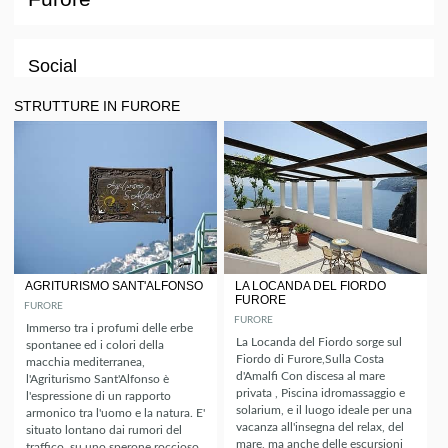
Social
STRUTTURE IN FURORE
AGRITURISMO SANT'ALFONSO
LA LOCANDA DEL FIORDO
FURORE
FURORE
FURORE
Immerso tra i profumi delle erbe
La Locanda del Fiordo sorge sul
spontanee ed i colori della
Fiordo di Furore,Sulla Costa
macchia mediterranea,
d'Amalfi Con discesa al mare
l'Agriturismo Sant'Alfonso è
privata , Piscina idromassaggio e
l'espressione di un rapporto
solarium, e il luogo ideale per una
armonico tra l'uomo e la natura. E'
vacanza all'insegna del relax, del
situato lontano dai rumori del
mare, ma anche delle escursioni
traffico, su uno sperone roccioso