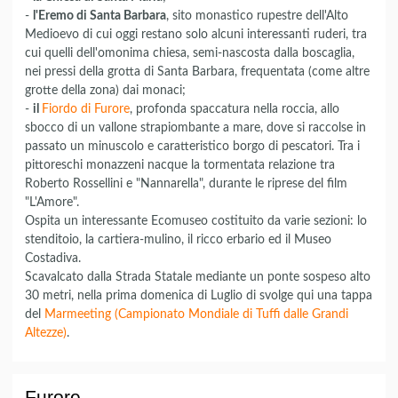
-
l'Eremo di Santa Barbara
, sito monastico rupestre dell'Alto
Medioevo di cui oggi restano solo alcuni interessanti ruderi, tra
cui quelli dell'omonima chiesa, semi-nascosta dalla boscaglia,
nei pressi della grotta di Santa Barbara, frequentata (come altre
grotte della zona) dai monaci;
-
il
Fiordo di Furore
, profonda spaccatura nella roccia, allo
sbocco di un vallone strapiombante a mare, dove si raccolse in
passato un minuscolo e caratteristico borgo di pescatori. Tra i
pittoreschi monazzeni nacque la tormentata relazione tra
Roberto Rossellini e "Nannarella", durante le riprese del film
"L'Amore".
Ospita un interessante Ecomuseo costituito da varie sezioni: lo
stenditoio, la cartiera-mulino, il ricco erbario ed il Museo
Costadiva.
Scavalcato dalla Strada Statale mediante un ponte sospeso alto
30 metri, nella prima domenica di Luglio di svolge qui una tappa
del
Marmeeting (Campionato Mondiale di Tuffi dalle Grandi
Altezze)
.
Furore