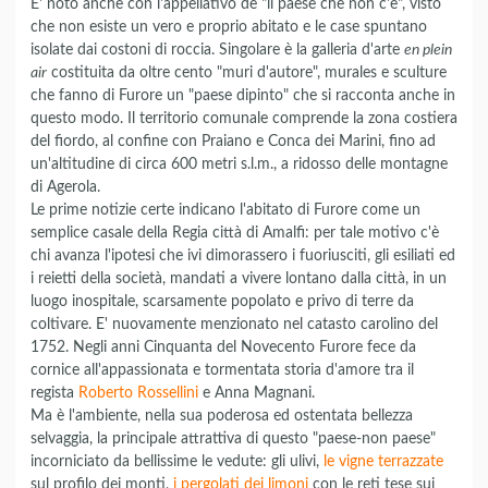
E' noto anche con l'appellativo de "il paese che non c'è", visto
che non esiste un vero e proprio abitato e le case spuntano
isolate dai costoni di roccia. Singolare è la galleria d'arte
en plein
air
costituita da oltre cento "muri d'autore", murales e sculture
che fanno di Furore un "paese dipinto" che si racconta anche in
questo modo. Il territorio comunale comprende la zona costiera
del fiordo, al confine con Praiano e Conca dei Marini, fino ad
un'altitudine di circa 600 metri s.l.m., a ridosso delle montagne
di Agerola.
Le prime notizie certe indicano l'abitato di Furore come un
semplice casale della Regia città di Amalfi: per tale motivo c'è
chi avanza l'ipotesi che ivi dimorassero i fuoriusciti, gli esiliati ed
i reietti della società, mandati a vivere lontano dalla città, in un
luogo inospitale, scarsamente popolato e privo di terre da
coltivare. E' nuovamente menzionato nel catasto carolino del
1752. Negli anni Cinquanta del Novecento Furore fece da
cornice all'appassionata e tormentata storia d'amore tra il
regista
Roberto Rossellini
e Anna Magnani.
Ma è l'ambiente, nella sua poderosa ed ostentata bellezza
selvaggia, la principale attrattiva di questo "paese-non paese"
incorniciato da bellissime le vedute: gli ulivi,
le vigne terrazzate
sul profilo dei monti,
i pergolati dei limoni
con le reti tese sui