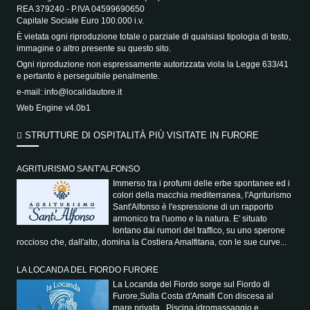
REA 379240 - P.IVA 04599690650
Capitale Sociale Euro 100.000 i.v.
È vietata ogni riproduzione totale o parziale di qualsiasi tipologia di testo,
immagine o altro presente su questo sito.
Ogni riproduzione non espressamente autorizzata viola la Legge 633/41
e pertanto è perseguibile penalmente.
e-mail:
info@localidautore.it
Web Engine v4.0b1
STRUTTURE DI OSPITALITÀ PIÙ VISITATE IN FURORE
AGRITURISMO SANT'ALFONSO
Immerso tra i profumi delle erbe spontanee ed i
colori della macchia mediterranea, l'Agriturismo
Sant'Alfonso è l'espressione di un rapporto
armonico tra l'uomo e la natura. E' situato
lontano dai rumori del traffico, su uno sperone
roccioso che, dall'alto, domina la Costiera Amalfitana, con le sue curve...
LA LOCANDA DEL FIORDO FURORE
La Locanda del Fiordo sorge sul Fiordo di
Furore,Sulla Costa d'Amalfi Con discesa al
mare privata , Piscina idromassaggio e