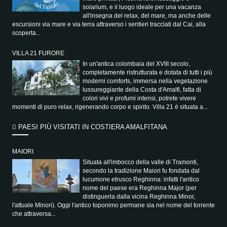
solarium, e il luogo ideale per una vacanza
all'insegna del relax, del mare, ma anche delle
escursioni via mare e via terra attraverso i sentieri tracciati dal Cai, alla
scoperta...
VILLA 21 FURORE
In un'antica colombaia del XVIII secolo,
completamente ristrutturata e dotata di tutti i più
moderni comforts, immersa nella vegetazione
lussureggiante della Costa d'Amalfi, fatta di
colori vivi e profumi intensi, potrete vivere
momenti di puro relax, rigenerando corpo e spirito. Villa 21 è situata a...
PAESI PIÙ VISITATI IN COSTIERA AMALFITANA
MAIORI
Situata all'imbocco della valle di Tramonti,
secondo la tradizione Maiori fu fondata dal
lucumone etrusco Reghinna: infatti l'antico
nome del paese era Reghinna Major (per
distinguerla dalla vicina Reghinna Minor,
l'attuale Minori). Oggi l'antico toponimo permane sia nel nome del torrente
che attraversa...