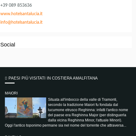
+39 089 853636
www.hotelsantalucia.it
info@hotelsantalucia.it
Social
PAESI PIÙ VISITATI IN COSTIERA AMALFITANA
MAIORI
Situata all'imbocco della valle di Tramonti,
secondo la tradizione Maiori fu fondata dal
lucumone etrusco Reghinna: infatti l'antico nome
del paese era Reghinna Major (per distinguerla
dalla vicina Reghinna Minor, l'attuale Minori).
Oggi l'antico toponimo permane sia nel nome del torrente che attraversa...