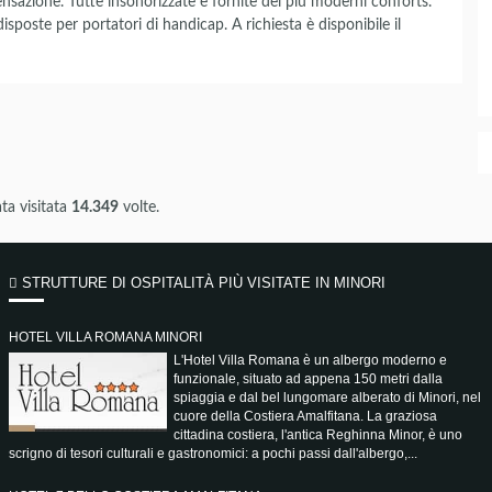
nsazione. Tutte insonorizzate e fornite dei più moderni conforts.
sposte per portatori di handicap. A richiesta è disponibile il
ta visitata
14.349
volte.
STRUTTURE DI OSPITALITÀ PIÙ VISITATE IN MINORI
HOTEL VILLA ROMANA MINORI
L'Hotel Villa Romana è un albergo moderno e
funzionale, situato ad appena 150 metri dalla
spiaggia e dal bel lungomare alberato di Minori, nel
cuore della Costiera Amalfitana. La graziosa
cittadina costiera, l'antica Reghinna Minor, è uno
scrigno di tesori culturali e gastronomici: a pochi passi dall'albergo,...