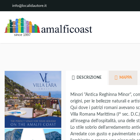
info@localidautore.it
since 1997
DESCRIZIONE
MAPPA
Minori "Antica Reghinna Minor", con 
origini, per le bellezze naturali e art
Qui dove i patrizi romani avevano sce
Villa Romana Marittima (I° sec. D.C.)
all'insegna dell'ospitalità, una delle
Lo stile sobrio dell'arredamento antic
Arredate con gusto e pavimentate co