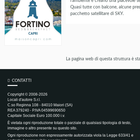
l'ambiente e creano una piacevole se
Quasi tutte con balcone, alcune predi
pacchetto satellitare di SKY.
La pagina web di questa struttura è sta
CONTATTI
Copyright © 2008-2026
Locali d'autore S.r.l.
C.so Reginna 108 - 84010 Maiori (SA)
REA 379240 - P.IVA 04599690650
Capitale Sociale Euro 100.000 i.v.
È vietata ogni riproduzione totale o parziale di qualsiasi tipologia di testo,
immagine o altro presente su questo sito.
Ogni riproduzione non espressamente autorizzata viola la Legge 633/41 e