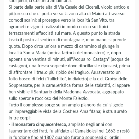
suoi piedi, la Costiera Amalfitana.
Si parte dalla parte alta di Via Casale dei Cicerali, vicolo antico e
pittoresco che ci porta verso la zona alta di Maiori attraverso
comodi scalini; si prosegue verso la località San Vito, tra
agrumeti e vigneti realizzati in modo eroico sui tipici
terrazzamenti affacciati sul mare. A questo punto la strada
lascia il posto al sentiero di montagna e, man mano, si prende
quota. Dopo circa un'ora e mezzo di cammino si giunge in
località Santa Maria (antica fattoria del monastero) e, dopo
appena una ventina di minuti, all'"Acqua ro' Castagn" (acqua del
castagno), una fresca sorgente dove rifocillarsi e riposarsi, prima
di affrontare il tratto più ripido del tragitto. Attraversato un
folto bosco di felci ("fullichito", in dialetto) e la c.d. Grotta delle
Soppressate, per la caratteristica forma delle stalattiti, ci appare
ben visibile il Santuario della Madonna Avvocata, aggrappato
sullo sperone roccioso del Monte Falerzio.
Tutto il complesso sorge su un ampio pianoro da cui si gode
un'impareggiabile vista della Costiera Amalfitana; è strutturato
in tre corpi:
-
il monastero cinquecentesco
, ampliato negli anni con
l'aumentare dei frati, fu affidato ai Camaldolesi nel 1663 e restò
in funzione fino al 1807 quando furono soppressi gli ordini