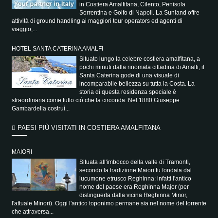
in Costiera Amalfitana, Cilento, Penisola
Sorrentina e Golfo di Napoli. La Sunland offre
attività di ground handling ai maggiori tour operators ed agenti di
viaggio,...
HOTEL SANTA CATERINA AMALFI
Situato lungo la celebre costiera amalfitana, a
pochi minuti dalla rinomata cittadina di Amalfi, il
Santa Caterina gode di una visuale di
incomparabile bellezza su tutta la Costa. La
storia di questa residenza speciale è
straordinaria come tutto ciò che la circonda. Nel 1880 Giuseppe
Gambardella costruì...
PAESI PIÙ VISITATI IN COSTIERA AMALFITANA
MAIORI
Situata all'imbocco della valle di Tramonti,
secondo la tradizione Maiori fu fondata dal
lucumone etrusco Reghinna: infatti l'antico
nome del paese era Reghinna Major (per
distinguerla dalla vicina Reghinna Minor,
l'attuale Minori). Oggi l'antico toponimo permane sia nel nome del torrente
che attraversa...