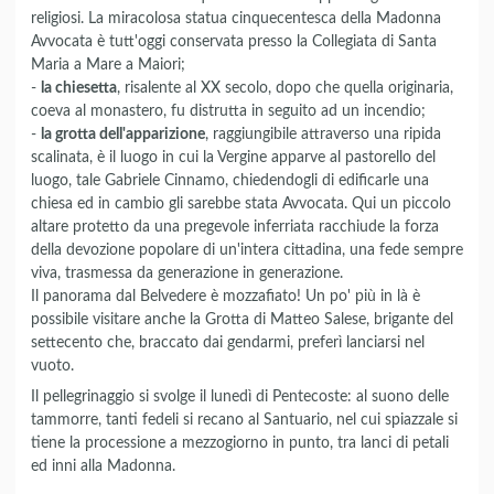
religiosi. La miracolosa statua cinquecentesca della Madonna
Avvocata è tutt'oggi conservata presso la Collegiata di Santa
Maria a Mare a Maiori;
-
la chiesetta
, risalente al XX secolo, dopo che quella originaria,
coeva al monastero, fu distrutta in seguito ad un incendio;
-
la grotta dell'apparizione
, raggiungibile attraverso una ripida
scalinata, è il luogo in cui la Vergine apparve al pastorello del
luogo, tale Gabriele Cinnamo, chiedendogli di edificarle una
chiesa ed in cambio gli sarebbe stata Avvocata. Qui un piccolo
altare protetto da una pregevole inferriata racchiude la forza
della devozione popolare di un'intera cittadina, una fede sempre
viva, trasmessa da generazione in generazione.
Il panorama dal Belvedere è mozzafiato! Un po' più in là è
possibile visitare anche la Grotta di Matteo Salese, brigante del
settecento che, braccato dai gendarmi, preferì lanciarsi nel
vuoto.
Il pellegrinaggio si svolge il lunedì di Pentecoste: al suono delle
tammorre, tanti fedeli si recano al Santuario, nel cui spiazzale si
tiene la processione a mezzogiorno in punto, tra lanci di petali
ed inni alla Madonna.