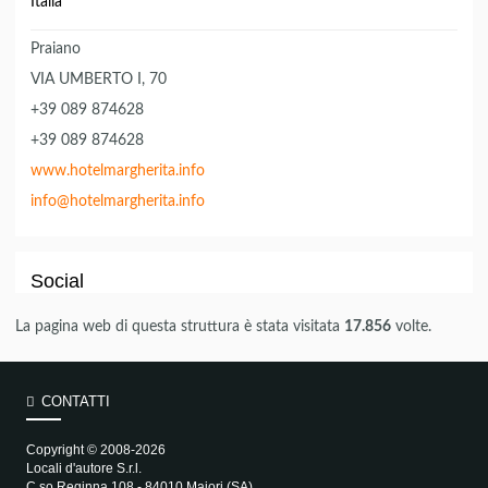
Italia
Praiano
VIA UMBERTO I, 70
+39 089 874628
+39 089 874628
www.hotelmargherita.info
info@hotelmargherita.info
Social
La pagina web di questa struttura è stata visitata
17.856
volte.
CONTATTI
Copyright © 2008-2026
Locali d'autore S.r.l.
C.so Reginna 108 - 84010 Maiori (SA)