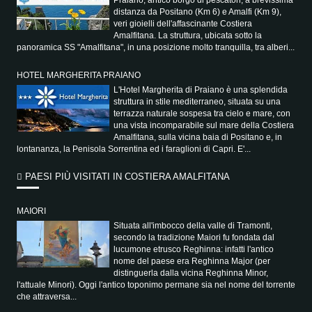
Praiano, antico borgo di pescatori, a brevissima
distanza da Positano (Km 6) e Amalfi (Km 9),
veri gioielli dell'affascinante Costiera
Amalfitana. La struttura, ubicata sotto la
panoramica SS "Amalfitana", in una posizione molto tranquilla, tra alberi...
HOTEL MARGHERITA PRAIANO
L'Hotel Margherita di Praiano è una splendida
struttura in stile mediterraneo, situata su una
terrazza naturale sospesa tra cielo e mare, con
una vista incomparabile sul mare della Costiera
Amalfitana, sulla vicina baia di Positano e, in
lontananza, la Penisola Sorrentina ed i faraglioni di Capri. E'...
PAESI PIÙ VISITATI IN COSTIERA AMALFITANA
MAIORI
Situata all'imbocco della valle di Tramonti,
secondo la tradizione Maiori fu fondata dal
lucumone etrusco Reghinna: infatti l'antico
nome del paese era Reghinna Major (per
distinguerla dalla vicina Reghinna Minor,
l'attuale Minori). Oggi l'antico toponimo permane sia nel nome del torrente
che attraversa...