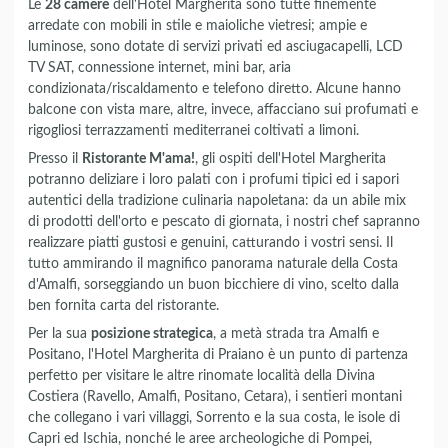
Le
28 camere
dell'Hotel Margherita sono tutte finemente
arredate con mobili in stile e maioliche vietresi; ampie e
luminose, sono dotate di servizi privati ed asciugacapelli, LCD
TV SAT, connessione internet, mini bar, aria
condizionata/riscaldamento e telefono diretto. Alcune hanno
balcone con vista mare, altre, invece, affacciano sui profumati e
rigogliosi terrazzamenti mediterranei coltivati a limoni.
Presso il
Ristorante M'ama!
, gli ospiti dell'Hotel Margherita
potranno deliziare i loro palati con i profumi tipici ed i sapori
autentici della tradizione culinaria napoletana: da un abile mix
di prodotti dell'orto e pescato di giornata, i nostri chef sapranno
realizzare piatti gustosi e genuini, catturando i vostri sensi. Il
tutto ammirando il magnifico panorama naturale della Costa
d'Amalfi, sorseggiando un buon bicchiere di vino, scelto dalla
ben fornita carta del ristorante.
Per la sua
posizione strategica
, a metà strada tra Amalfi e
Positano, l'Hotel Margherita di Praiano è un punto di partenza
perfetto per visitare le altre rinomate località della Divina
Costiera (Ravello, Amalfi, Positano, Cetara), i sentieri montani
che collegano i vari villaggi, Sorrento e la sua costa, le isole di
Capri ed Ischia, nonché le aree archeologiche di Pompei,