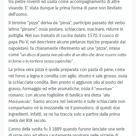
tra pietre roventi ed usata come accompagnamento di altre
vivande. E' stata dunque la prima forma di pane non lievitato
dell'uomo.
Il termine "pizza" deriva da "pinsa", participio passato del verbo
latino "pinsere", ossia pestare, schiacciare, macinare, ridurre in
poltiglia. Nel suo trattato di cucina datato 1570, il cuoco di
papa Pio V, nel descrivere alcune pietanze tipiche preparate dai
napoletani, fa chiaramente riferimento ad una "pizza", intesa
come
"un disco di pasta non più alto di un dito che deve essere cotto
in forno o in tortiera senza coperchio"
.
La prima vera pizza è quella preparata con pasta di pane, cotta
nel forno a legna e condita con aglio, strutto e sale grosso, ossia
la schiacciata condita. Ben presto si aggiunse olio al posto del
grasso, formaggio ed erbe aromatiche, ossia il
"moretum"
romano; con alcune foglioline di basilico era detta
"alla
Mastunicola".
Siamo ancora nel Seicento e sulle schiacciate non
comparivano né la mozzarella né il pomodoro; di questi due
ingredienti, infatti, se ne ha traccia solo a partire dalla prima
metà del XIX secolo.
L'anno della svolta fu il 1889 quando furono lanciate una serie
di pizze sino ad allora cautamente prodotte nelle pizzerie di