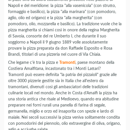
Napoli e del meridione: la pizza "alla vasenicola" (con strutto,
formaggio e basilico), la pizza "alla marinara" (con pomodoro,
aglio, olio ed origano) e la pizza "alla margherita" (con
pomodoro, olio, mozzarella e basilico). La tradizione vuole che la
pizza margherita si chiami così in onore della regina Margherita
di Savoia, consorte del re Umberto I, che durante il suo
soggiorno a Napoli il 9 giugno 1889 volle assolutamente
provare la pizza preparata da don Raffaele Esposito e Rosa
Brandi, titolari di una pizzeria nel cuore di Via Chiaia.
Che legame c'è tra la pizza e
Tramonti
, paese montano della
Costiera Amalfitana, incastonato tra i Monti Lattari?
Tramonti può essere definita "la patria dei pizzaioli" grazie alle
oltre 3000 pizzerie gestite sia in Italia che all'estero da
tramontani, divenuti così gli ambasciatori delle tradizioni
culinarie locali nel mondo. Anche in Costa d'Amalfi la pizza ha
una storia antica che risale al Medioevo, quando era abitudine
preparare nei forni rurali una panella di farina di segale,
germanella, miglio e orzo ed insaporita con spezie e lardo di
maiale. Nei secoli successivi la pizza veniva solitamente condita
con pomodorini del piennolo, olio extravergine di oliva, origano,
aglio e acciughe salate.