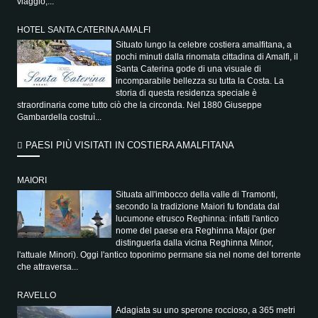
viaggio,...
HOTEL SANTA CATERINA AMALFI
Situato lungo la celebre costiera amalfitana, a
pochi minuti dalla rinomata cittadina di Amalfi, il
Santa Caterina gode di una visuale di
incomparabile bellezza su tutta la Costa. La
storia di questa residenza speciale è
straordinaria come tutto ciò che la circonda. Nel 1880 Giuseppe
Gambardella costruì...
PAESI PIÙ VISITATI IN COSTIERA AMALFITANA
MAIORI
Situata all'imbocco della valle di Tramonti,
secondo la tradizione Maiori fu fondata dal
lucumone etrusco Reghinna: infatti l'antico
nome del paese era Reghinna Major (per
distinguerla dalla vicina Reghinna Minor,
l'attuale Minori). Oggi l'antico toponimo permane sia nel nome del torrente
che attraversa...
RAVELLO
Adagiata su uno sperone roccioso, a 365 metri