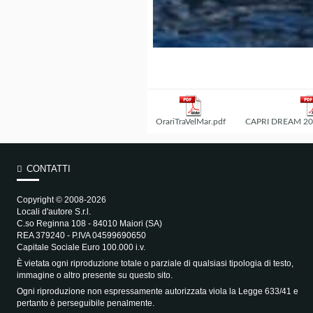
OrariTraVelMar.pdf
CAPRI DREAM 202
CONTATTI
Copyright © 2008-2026
Locali d'autore S.r.l.
C.so Reginna 108 - 84010 Maiori (SA)
REA 379240 - P.IVA 04599690650
Capitale Sociale Euro 100.000 i.v.
È vietata ogni riproduzione totale o parziale di qualsiasi tipologia di testo,
immagine o altro presente su questo sito.
Ogni riproduzione non espressamente autorizzata viola la Legge 633/41 e
pertanto è perseguibile penalmente.