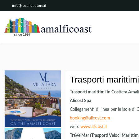
info@localidautore.it
since 1997
Trasporti marittim
Trasporti marittimi in Costiera Amal
Alicost Spa
Collegamenti di linea per le isol
booking@alicost.com
web:
www.alicost.it
TraVelMar (Trasporti Veloci Marittim