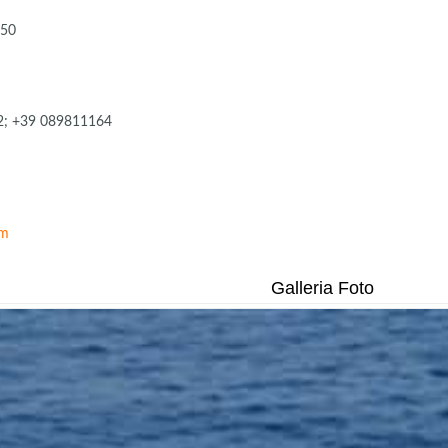
950
32; +39 089811164
0
om
Galleria Foto