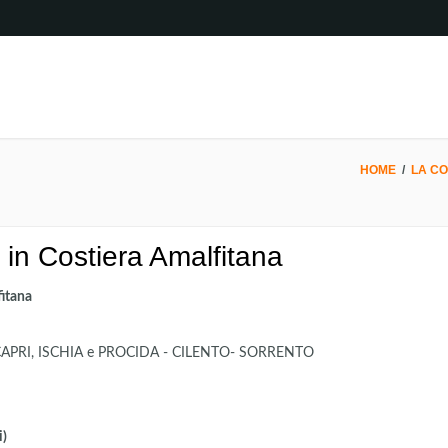
HOME
/
LA CO
i in Costiera Amalfitana
fitana
e di CAPRI, ISCHIA e PROCIDA - CILENTO- SORRENTO
i)