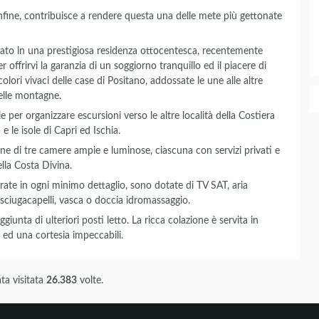
nfine, contribuisce a rendere questa una delle mete più gettonate
tuato in una prestigiosa residenza ottocentesca, recentemente
r offrirvi la garanzia di un soggiorno tranquillo ed il piacere di
olori vivaci delle case di Positano, addossate le une alle altre
lle montagne.
le per organizzare escursioni verso le altre località della Costiera
e le isole di Capri ed Ischia.
one di tre camere ampie e luminose, ciascuna con servizi privati e
lla Costa Divina.
ate in ogni minimo dettaglio, sono dotate di TV SAT, aria
asciugacapelli, vasca o doccia idromassaggio.
iunta di ulteriori posti letto. La ricca colazione è servita in
 ed una cortesia impeccabili.
ta visitata
26.383
volte.