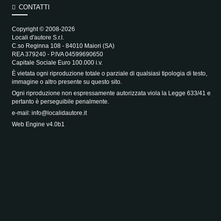
CONTATTI
Copyright © 2008-2026
Locali d'autore S.r.l.
C.so Reginna 108 - 84010 Maiori (SA)
REA 379240 - P.IVA 04599690650
Capitale Sociale Euro 100.000 i.v.
È vietata ogni riproduzione totale o parziale di qualsiasi tipologia di testo,
immagine o altro presente su questo sito.
Ogni riproduzione non espressamente autorizzata viola la Legge 633/41 e
pertanto è perseguibile penalmente.
e-mail:
info@localidautore.it
Web Engine v4.0b1