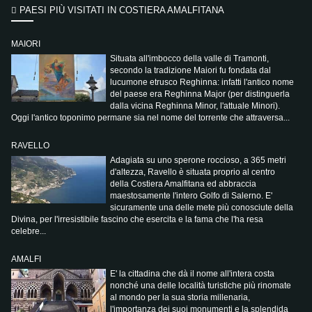
PAESI PIÙ VISITATI IN COSTIERA AMALFITANA
MAIORI
Situata all'imbocco della valle di Tramonti,
secondo la tradizione Maiori fu fondata dal
lucumone etrusco Reghinna: infatti l'antico nome
del paese era Reghinna Major (per distinguerla
dalla vicina Reghinna Minor, l'attuale Minori).
Oggi l'antico toponimo permane sia nel nome del torrente che attraversa...
RAVELLO
Adagiata su uno sperone roccioso, a 365 metri
d'altezza, Ravello è situata proprio al centro
della Costiera Amalfitana ed abbraccia
maestosamente l'intero Golfo di Salerno. E'
sicuramente una delle mete più conosciute della
Divina, per l'irresistibile fascino che esercita e la fama che l'ha resa
celebre...
AMALFI
E' la cittadina che dà il nome all'intera costa
nonché una delle località turistiche più rinomate
al mondo per la sua storia millenaria,
l'importanza dei suoi monumenti e la splendida