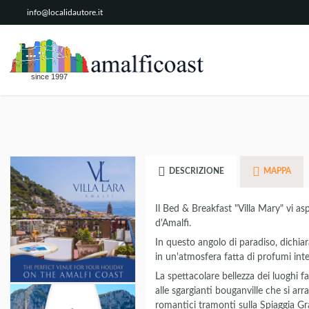
info@localidautore.it
since 1997
DESCRIZIONE
MAPPA
Il Bed & Breakfast "Villa Mary" vi as
d'Amalfi.
In questo angolo di paradiso, dichi
in un'atmosfera fatta di profumi intens
La spettacolare bellezza dei luoghi fa 
alle sgargianti bouganville che si arr
romantici tramonti sulla Spiaggia G