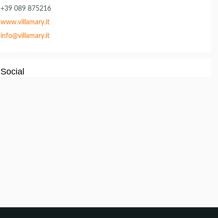
+39 089 875216
www.villamary.it
info@villamary.it
Social