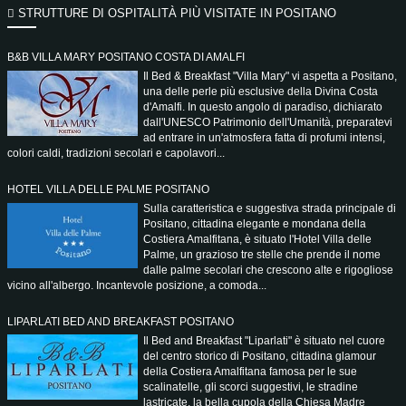
STRUTTURE DI OSPITALITÀ PIÙ VISITATE IN POSITANO
B&B VILLA MARY POSITANO COSTA DI AMALFI
Il Bed & Breakfast "Villa Mary" vi aspetta a Positano,
una delle perle più esclusive della Divina Costa
d'Amalfi. In questo angolo di paradiso, dichiarato
dall'UNESCO Patrimonio dell'Umanità, preparatevi
ad entrare in un'atmosfera fatta di profumi intensi,
colori caldi, tradizioni secolari e capolavori...
HOTEL VILLA DELLE PALME POSITANO
Sulla caratteristica e suggestiva strada principale di
Positano, cittadina elegante e mondana della
Costiera Amalfitana, è situato l'Hotel Villa delle
Palme, un grazioso tre stelle che prende il nome
dalle palme secolari che crescono alte e rigogliose
vicino all'albergo. Incantevole posizione, a comoda...
LIPARLATI BED AND BREAKFAST POSITANO
Il Bed and Breakfast "Liparlati" è situato nel cuore
del centro storico di Positano, cittadina glamour
della Costiera Amalfitana famosa per le sue
scalinatelle, gli scorci suggestivi, le stradine
lastricate, la bella cupola della Chiesa Madre