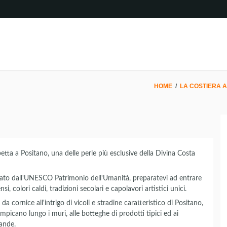
HOME
/
LA COSTIERA 
petta a Positano, una delle perle più esclusive della Divina Costa
arato dall'UNESCO Patrimonio dell'Umanità, preparatevi ad entrare
i, colori caldi, tradizioni secolari e capolavori artistici unici.
da cornice all'intrigo di vicoli e stradine caratteristico di Positano,
ampicano lungo i muri, alle botteghe di prodotti tipici ed ai
rande.