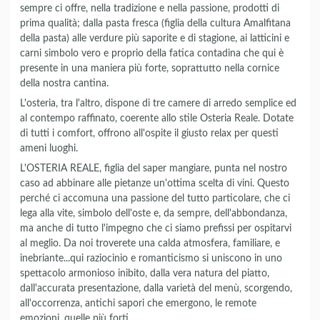
sempre ci offre, nella tradizione e nella passione, prodotti di
prima qualità; dalla pasta fresca (figlia della cultura Amalfitana
della pasta) alle verdure più saporite e di stagione, ai latticini e
carni simbolo vero e proprio della fatica contadina che qui è
presente in una maniera più forte, soprattutto nella cornice
della nostra cantina.
L'osteria, tra l'altro, dispone di tre camere di arredo semplice ed
al contempo raffinato, coerente allo stile Osteria Reale. Dotate
di tutti i comfort, offrono all'ospite il giusto relax per questi
ameni luoghi.
L'OSTERIA REALE, figlia del saper mangiare, punta nel nostro
caso ad abbinare alle pietanze un'ottima scelta di vini. Questo
perché ci accomuna una passione del tutto particolare, che ci
lega alla vite, simbolo dell'oste e, da sempre, dell'abbondanza,
ma anche di tutto l'impegno che ci siamo prefissi per ospitarvi
al meglio. Da noi troverete una calda atmosfera, familiare, e
inebriante...qui raziocinio e romanticismo si uniscono in uno
spettacolo armonioso inibito, dalla vera natura del piatto,
dall'accurata presentazione, dalla varietà del menù, scorgendo,
all'occorrenza, antichi sapori che emergono, le remote
emozioni, quelle più forti...