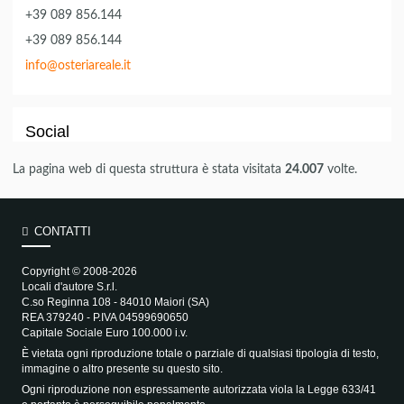
+39 089 856.144
+39 089 856.144
info@osteriareale.it
Social
La pagina web di questa struttura è stata visitata
24.007
volte.
CONTATTI
Copyright © 2008-2026
Locali d'autore S.r.l.
C.so Reginna 108 - 84010 Maiori (SA)
REA 379240 - P.IVA 04599690650
Capitale Sociale Euro 100.000 i.v.
È vietata ogni riproduzione totale o parziale di qualsiasi tipologia di testo,
immagine o altro presente su questo sito.
Ogni riproduzione non espressamente autorizzata viola la Legge 633/41