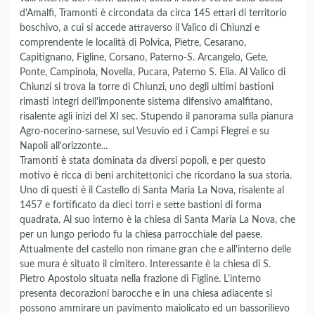
d'Amalfi, Tramonti è circondata da circa 145 ettari di territorio
boschivo, a cui si accede attraverso il Valico di Chiunzi e
comprendente le località di Polvica, Pietre, Cesarano,
Capitignano, Figline, Corsano, Paterno-S. Arcangelo, Gete,
Ponte, Campinola, Novella, Pucara, Paterno S. Elia. Al Valico di
Chiunzi si trova la torre di Chiunzi, uno degli ultimi bastioni
rimasti integri dell'imponente sistema difensivo amalfitano,
risalente agli inizi del XI sec. Stupendo il panorama sulla pianura
Agro-nocerino-sarnese, sul Vesuvio ed i Campi Flegrei e su
Napoli all'orizzonte...
Tramonti è stata dominata da diversi popoli, e per questo
motivo è ricca di beni architettonici che ricordano la sua storia.
Uno di questi è il Castello di Santa Maria La Nova, risalente al
1457 e fortificato da dieci torri e sette bastioni di forma
quadrata. Al suo interno è la chiesa di Santa Maria La Nova, che
per un lungo periodo fu la chiesa parrocchiale del paese.
Attualmente del castello non rimane gran che e all'interno delle
sue mura è situato il cimitero. Interessante è la chiesa di S.
Pietro Apostolo situata nella frazione di Figline. L'interno
presenta decorazioni barocche e in una chiesa adiacente si
possono ammirare un pavimento maiolicato ed un bassorilievo