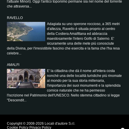
l'attuale Minori). Oggi l'antico toponimo permane sia nel nome del torrente
che attraversa...
RAVELLO
Adagiata su uno sperone roccioso, a 365 metri
d'altezza, Ravello è situata proprio al centro
della Costiera Amalfitana ed abbraccia
maestosamente l'intero Golfo di Salerno. E'
sicuramente una delle mete più conosciute
della Divina, per l'irresistibile fascino che esercita e la fama che l'ha resa
celebre...
AMALFI
E' la cittadina che dà il nome all'intera costa
nonché una delle località turistiche più rinomate
al mondo per la sua storia millenaria,
l'importanza dei suoi monumenti e la splendida
cornice naturale che ne ha permesso
l'iscrizione nel Patrimonio dell'UNESCO. Nello stemma cittadino si legge
"Descendit...
Copyright © 2008-2026 Locali d'autore S.r.l.
Cookie Policy
Privacy Policy