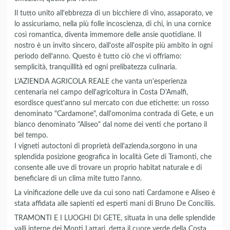
Il tutto unito all'ebbrezza di un bicchiere di vino, assaporato, ve
lo assicuriamo, nella più folle incoscienza, di chi, in una cornice
così romantica, diventa immemore delle ansie quotidiane. Il
nostro è un invito sincero, dall'oste all'ospite più ambito in ogni
periodo dell'anno. Questo è tutto ciò che vi offriamo:
semplicità, tranquillità ed ogni prelibatezza culinaria.
L'AZIENDA AGRICOLA REALE che vanta un'esperienza
centenaria nel campo dell'agricoltura in Costa D'Amalfi,
esordisce quest'anno sul mercato con due etichette: un rosso
denominato "Cardamone", dall'omonima contrada di Gete, e un
bianco denominato "Aliseo" dal nome dei venti che portano il
bel tempo.
I vigneti autoctoni di proprietà dell'azienda,sorgono in una
splendida posizione geografica in località Gete di Tramonti, che
consente alle uve di trovare un proprio habitat naturale e di
beneficiare di un clima mite tutto l'anno.
La vinificazione delle uve da cui sono nati Cardamone e Aliseo è
stata affidata alle sapienti ed esperti mani di Bruno De Conciliis.
TRAMONTI E I LUOGHI DI GETE, situata in una delle splendide
valli interne dei Monti Lattari, detta il cuore verde della Costa